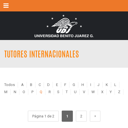
Menu
TUTORES INTERNACIONALES
Todos
A
B
C
D
E
F
G
H
I
J
K
L
M
N
O
P
Q
R
S
T
U
V
W
X
Y
Z
»
Página 1 de 2
1
2