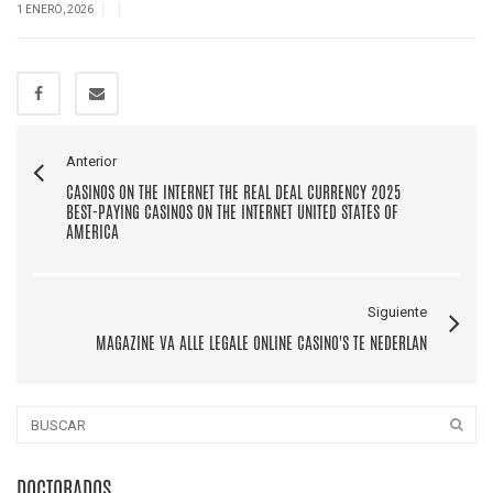
|
|
1 ENERO, 2026
Anterior
CASINOS ON THE INTERNET THE REAL DEAL CURRENCY 2025
BEST-PAYING CASINOS ON THE INTERNET UNITED STATES OF
AMERICA
Siguiente
MAGAZINE VA ALLE LEGALE ONLINE CASINO'S TE NEDERLAN
DOCTORADOS