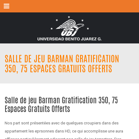
Menu
SALLE DE JEU BARMAN GRATIFICATION
350, 75 ESPACES GRATUITS OFFERTS
Salle de jeu Barman Gratification 350, 75
Espaces Gratuits Offerts
Nos part sont présentées avec de quelques croupiers dans des
appartement les eprsonnes dans HD, ce qui accomplisse une aura