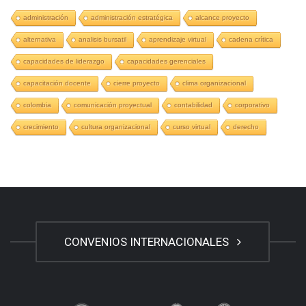
administración
administración estratégica
alcance proyecto
alternativa
analisis bursatil
aprendizaje virtual
cadena crítica
capacidades de liderazgo
capacidades gerenciales
capacitación docente
cierre proyecto
clima organizacional
colombia
comunicación proyectual
contabilidad
corporativo
crecimiento
cultura organizacional
curso virtual
derecho
CONVENIOS INTERNACIONALES