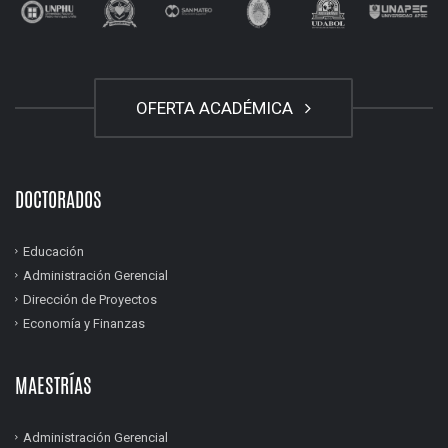
OFERTA ACADÉMICA
DOCTORADOS
Educación
Administración Gerencial
Dirección de Proyectos
Economía y Finanzas
MAESTRÍAS
Administración Gerencial