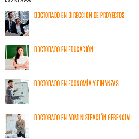
DOCTORADO EN DIRECCIÓN DE PROYECTOS
DOCTORADO EN EDUCACIÓN
DOCTORADO EN ECONOMÍA Y FINANZAS
DOCTORADO EN ADMINISTRACIÓN GERENCIAL