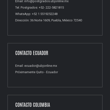
Email: info@postgrados.ubjonline.mx
Tel. Postgrados: +52- 222-5821815
WhatsApp: +52 1 5519252248
Dirección: 36 Norte 1609, Puebla, México 72540
CONTACTO ECUADOR
Email: ecuador@ubjonline.mx
Próximamente Quito - Ecuador
CONTACTO COLOMBIA