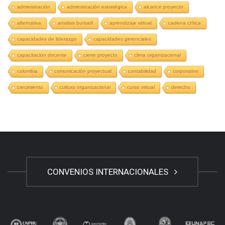
administración
administración estratégica
alcance proyecto
alternativa
analisis bursatil
aprendizaje virtual
cadena crítica
capacidades de liderazgo
capacidades gerenciales
capacitación docente
cierre proyecto
clima organizacional
colombia
comunicación proyectual
contabilidad
corporativo
crecimiento
cultura organizacional
curso virtual
derecho
CONVENIOS INTERNACIONALES