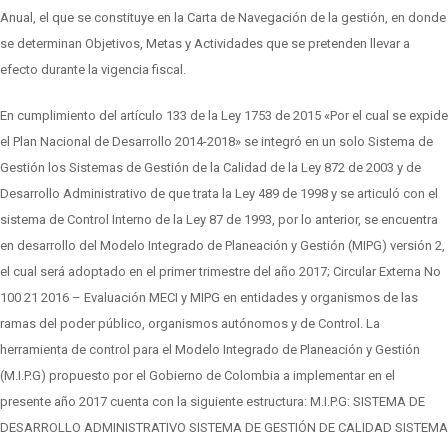
Anual, el que se constituye en la Carta de Navegación de la gestión, en donde
se determinan Objetivos, Metas y Actividades que se pretenden llevar a
efecto durante la vigencia fiscal.
En cumplimiento del artículo 133 de la Ley 1753 de 2015 «Por el cual se expide
el Plan Nacional de Desarrollo 2014-2018» se integró en un solo Sistema de
Gestión los Sistemas de Gestión de la Calidad de la Ley 872 de 2003 y de
Desarrollo Administrativo de que trata la Ley 489 de 1998 y se articuló con el
sistema de Control Interno de la Ley 87 de 1993, por lo anterior, se encuentra
en desarrollo del Modelo Integrado de Planeación y Gestión (MIPG) versión 2,
el cual será adoptado en el primer trimestre del año 2017; Circular Externa No
100 21 2016 – Evaluación MECI y MIPG en entidades y organismos de las
ramas del poder público, organismos autónomos y de Control. La
herramienta de control para el Modelo Integrado de Planeación y Gestión
(M.I.P.G) propuesto por el Gobierno de Colombia a implementar en el
presente año 2017 cuenta con la siguiente estructura: M.I.P.G: SISTEMA DE
DESARROLLO ADMINISTRATIVO SISTEMA DE GESTIÓN DE CALIDAD SISTEMA