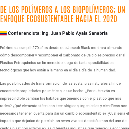
DE LOS POLÍMEROS A LOS BIOPOLÍMEROS; UN
ENFOQUE ECOSUSTENTABLE HACIA EL 2020
Conferencista: Ing. Juan Pablo Ayala Sanabria
Próximos a cumplir 270 años desde que Joseph Black mostrará al mundo
cómo descomponer y recomponer el Carbonato de Calcio es preciso dar al
Plástico Petroquímico un fin merecido luego de tantas posibilidades
tecnológicas que hoy están a la mano en el día a día de la humanidad.
Las posibilidades de transformación de las sustancias naturales a fin de
encontrarle propiedades poliméricas, es un hecho. ¿Por qué razón es
imprescindible cambiar los hábitos que tenemos con el plástico que nos
rodea? ¿Qué elementos técnicos, tecnológicos, ingenieriles y científicos son
necesarios tener en cuenta para dar un cambio ecosustentable? ¿Cuál sería el
impacto que dejarían de percibir los seres vivos si desistiéramos del uso de
ciertos plásticos activos en las diferentes industrias que mueven la economía